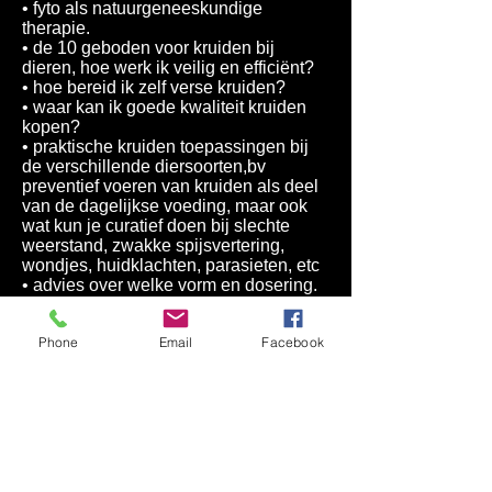
• fyto als natuurgeneeskundige
therapie.
• de 10 geboden voor kruiden bij
dieren, hoe werk ik veilig en efficiënt?
• hoe bereid ik zelf verse kruiden?
• waar kan ik goede kwaliteit kruiden
kopen?
• praktische kruiden toepassingen bij
de verschillende diersoorten,bv
preventief voeren van kruiden als deel
van de dagelijkse voeding, maar ook
wat kun je curatief doen bij slechte
weerstand, zwakke spijsvertering,
wondjes, huidklachten, parasieten, etc
• advies over welke vorm en dosering.
• Oefeningen en opdrachten
Phone
Email
Facebook
De praktijk
• De houding van de therapeut
• De juiste vragen leren stellen
• Een bruikbaar anamneseformulier
opstellen
• Actief luisteren
• Non verbale communicatie